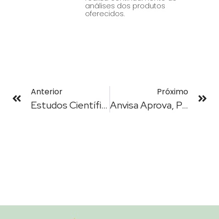
análises dos produtos
oferecidos.
Anterior
Próximo
Estudos Científicos Mostram Resultados Positivos No Uso Da Cannabis Em Crianças Com TEA
Anvisa Aprova, Por Unanimidade, Regulamentação Da Produção De Cannabis Medicinal